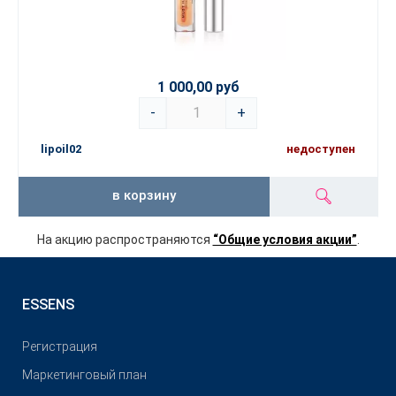
1 000,00 руб
-
+
lipoil02
недоступен
в корзину
На акцию распространяются
“Общие условия акции”
.
ESSENS
Pегистрация
Маркетинговый план