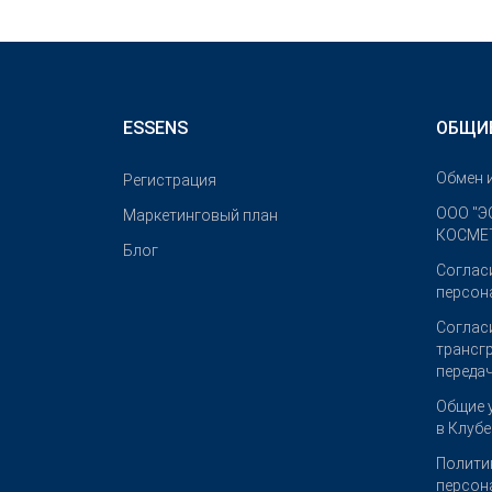
ESSENS
ОБЩИ
Обмен 
Pегистрация
OOO "Э
Маркетинговый план
КОСМЕТ
Блог
Соглас
персон
Соглас
трансг
переда
Общие 
в Клуб
Полити
персон