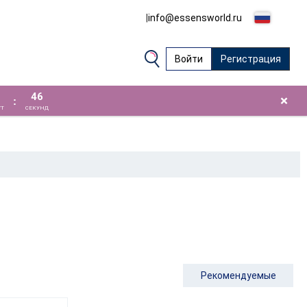
|
info@essensworld.ru
Войти
Регистрация
46
×
:
Т
СЕКУНД
Рекомендуемые