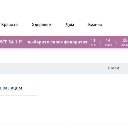
Красота
Здоровье
Дом
Бизнес
11
14
26
КТ ЗА 1 ₽ — выберите своих фаворитов
:
:
ДНЯ
ЧАСОВ
МИНУ
НОГТИ
д за лицом