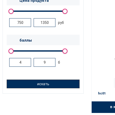
Цена продукта
руб
баллы
б
искать
hc01
в 