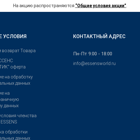
На акцию распространяются
“Общие условия акции”
.
Е УСЛОВИЯ
КОНТАКТНЫЙ АДРЕС
и возврат Товара
Пн-Пт 9:00 - 18:00
ССЕНС
info@essensworld.ru
ИК" оферта
ие на обработку
альных данных
ие на
раничную
чу данных
условия членства
е ESSENS
ка обработки
альных данных