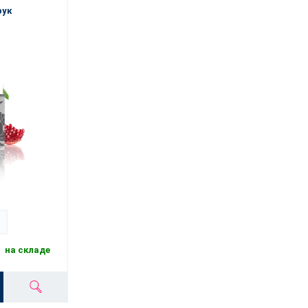
рук
на складе