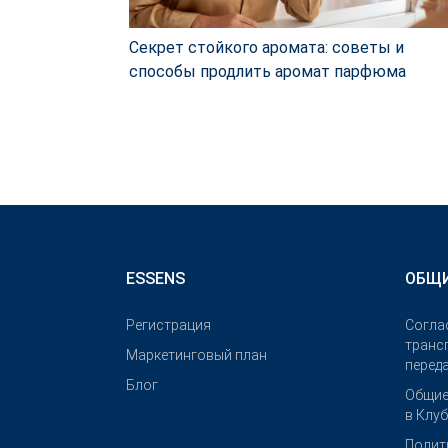
Секрет стойкого аромата: советы и
способы продлить аромат парфюма
ESSENS
ОБЩИ
Pегистрация
Согла
транс
Маркетинговый план
перед
Блог
Общие
в Клу
Полит