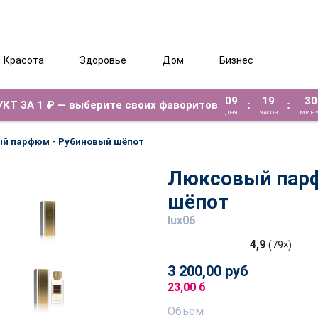
Красота
Здоровье
Дом
Бизнес
09
19
30
КТ ЗА 1 ₽ — выберите своих фаворитов
:
:
ДНЯ
ЧАСОВ
МИНУ
й парфюм - Рубиновый шёпот
Люксовый пар
шёпот
lux06
4,9
(79×)
3 200,00 руб
23,00 б
Объем