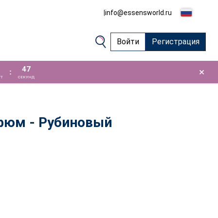
|
info@essensworld.ru
Войти
Регистрация
46
×
:
Т
СЕКУНД
фюм - Рубиновый