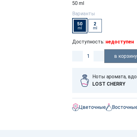
50 ml
Варианты
50
2
ml
ml
Доступность:
недоступен
в корзин
Ноты аромата, вд
LOST CHERRY
Цветочные
Восточны