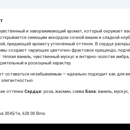
от
увственный и завораживающий аромат, который окружает вас
открывается сияющим аккордом сочной вишни и сладкой клубн
той, придающей аромату утончённый оттенок. В сердце раскр
сливы создают чарующее цветочно-фруктовое крещендо, подч
тёплая ваниль, чувственный мускус и янтарно-золотая амбра,
лительный и роскошный характер.
ет оставаться незабываемым — идеально подходит как для веч
й элегантностью.
кие оттенки
Сердце:
роза, жасмин, слива
База:
ваниль, мускус
a 3045/1e, 628 00 Brno