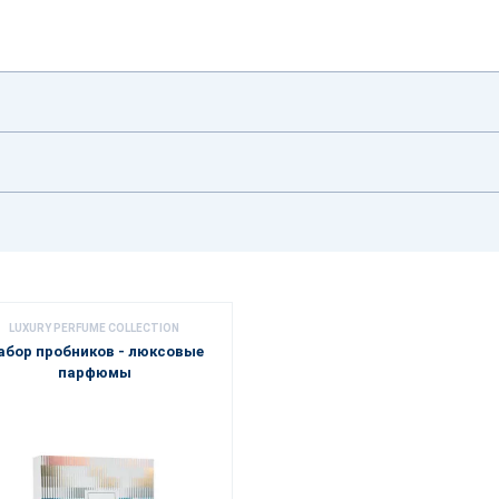
LUXURY PERFUME COLLECTION
абор пробников - люксовые
парфюмы