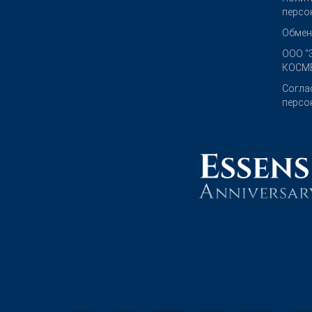
персо
Обмен
OOO "
КОСМЕ
Согла
персо