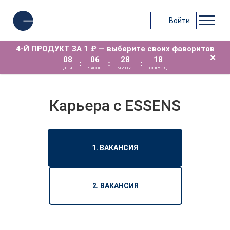
Войти
4-Й ПРОДУКТ ЗА 1 ₽ — выберите своих фаворитов
×
08
06
28
18
:
:
:
ДНЯ
ЧАСОВ
МИНУТ
СЕКУНД
Карьера с ESSENS
1. ВАКАНСИЯ
2. ВАКАНСИЯ