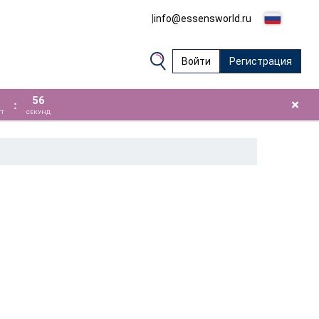
|
info@essensworld.ru
Войти
Регистрация
55
×
:
Т
СЕКУНД