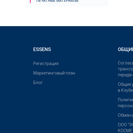
ПЕЧАТНЫЕ МАТЕРИАЛЫ
ESSENS
ОБЩИ
Соглас
Pегистрация
трансг
Маркетинговый план
переда
Блог
Общие 
в Клуб
Полити
персон
Обмен 
OOO "Э
КОСМЕТ