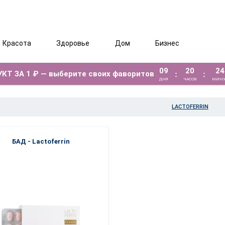
Красота
Здоровье
Дом
Бизнес
09
20
24
КТ ЗА 1 ₽ — выберите своих фаворитов
:
:
ДНЯ
ЧАСОВ
МИНУ
LACTOFERRIN
БАД - Lactoferrin