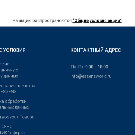
На акцию распространяются
“Общие условия акции”
.
Е УСЛОВИЯ
КОНТАКТНЫЙ АДРЕС
ие на
Пн-Пт 9:00 - 18:00
раничную
чу данных
info@essensworld.ru
условия членства
е ESSENS
ка обработки
альных данных
и возврат Товара
ССЕНС
ИК" оферта