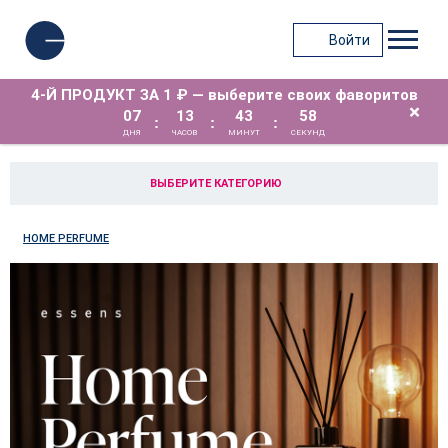
Войти
4-Й ПРОДУКТ ЗА 1 ₽ — выберите своих фаворитов
×
07
13
43
57
:
:
:
ДНЯ
ЧАСОВ
МИНУТ
СЕКУНД
ВЫБЕРИТЕ КАТЕГОРИЮ
HOME PERFUME