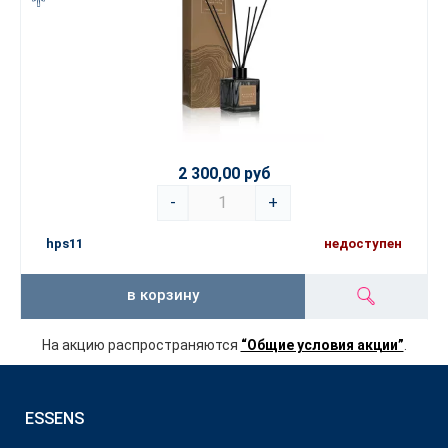
2 300,00 руб
-
+
hps11
недоступен
в корзину
На акцию распространяются
“Общие условия акции”
.
ESSENS