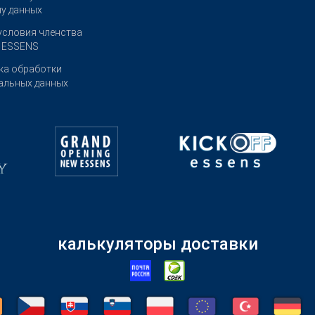
чу данных
условия членства
е ESSENS
ка обработки
альных данных
калькуляторы доставки