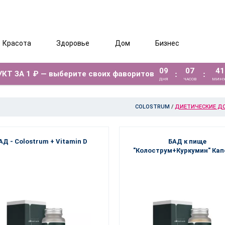
Красота
Здоровье
Дом
Бизнес
09
07
41
КТ ЗА 1 ₽ — выберите своих фаворитов
:
:
ДНЯ
ЧАСОВ
МИНУ
COLOSTRUM
/
ДИЕТИЧЕСКИЕ Д
АД - Colostrum + Vitamin D
БАД к пище
"Колострум+Куркумин" Ка