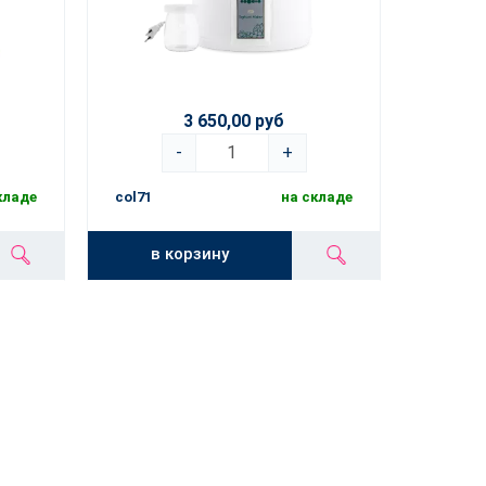
3 650,00 руб
-
+
кладе
col71
на складе
в корзину