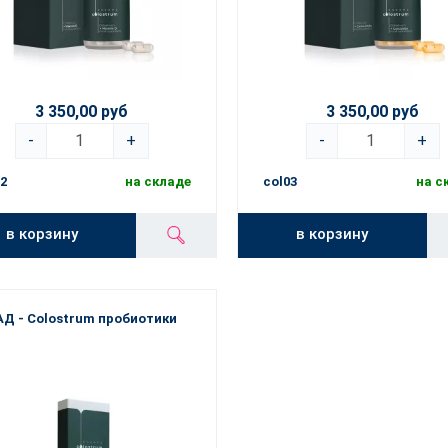
3 350,00 руб
3 350,00 руб
-
+
-
+
2
на складе
col03
на с
в корзину
в корзину
АД - Colostrum пробиотики