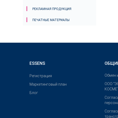
РЕКЛАМНАЯ ПРОДУКЦИЯ
ПЕЧАТНЫЕ МАТЕРИАЛЫ
ESSENS
ОБЩИ
Обмен 
Pегистрация
OOO "Э
Маркетинговый план
КОСМЕТ
Блог
Соглас
персон
Соглас
трансг