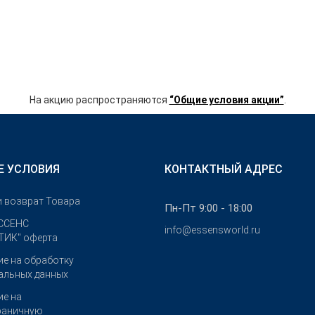
На акцию распространяются
“Общие условия акции”
.
Е УСЛОВИЯ
КОНТАКТНЫЙ АДРЕС
и возврат Товара
Пн-Пт 9:00 - 18:00
ССЕНС
info@essensworld.ru
ИК" оферта
ие на обработку
альных данных
ие на
раничную