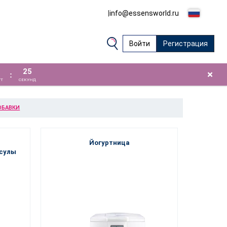
|
info@essensworld.ru
Войти
Регистрация
25
×
:
Т
СЕКУНД
ОБАВКИ
Йогуртница
псулы