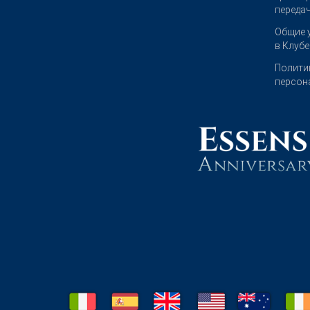
переда
Общие 
в Клуб
Полити
персон