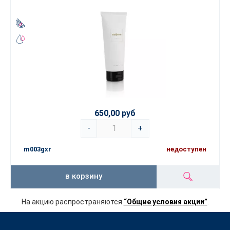
650,00 руб
-
+
m003gxr
недоступен
в корзину
На акцию распространяются
“Общие условия акции”
.