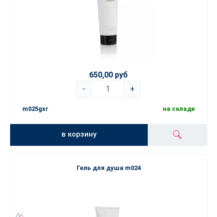
650,00 руб
-
+
m025gxr
на складе
в корзину
Гель для душа m024