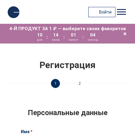
Войти
4-Й ПРОДУКТ ЗА 1 ₽ — выберите своих фаворитов
×
10
14
01
04
:
:
:
ДНЯ
ЧАСОВ
МИНУТ
СЕКУНД
Регистрация
1
2
Персональные данные
Имя
*