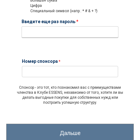
Большая буква
Цифра
Специальный символ (напр.: * # & + ?)
Введите еще раз пароль
*
Номер спонсора
*
Спонсор - это тот, кто познакомил вас с преимуществами
членства в Клубе ESSENS, независимо от того, хотите ли вы
делать выгодные покупки для собственных нужд или
построить успешную структуру.
Дальше