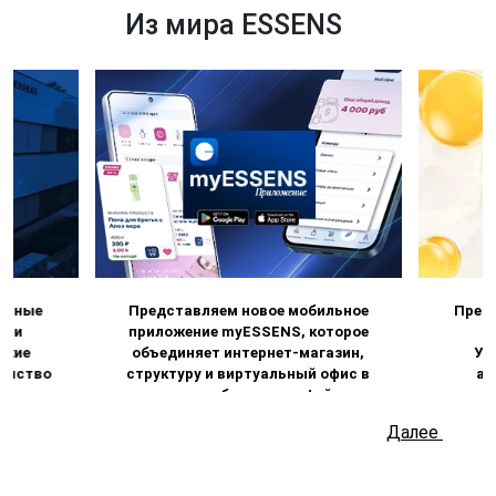
Из мира ESSENS
новные
Представляем новое мобильное
Предс
гли
приложение myESSENS, которое
а
какие
объединяет интернет-магазин,
Ул
ленство
структуру и виртуальный офис в
ак
одном удобном интерфейсе.
Приложение можно бесплатно
допо
Далее
скачать в App Store и Google Play,
омега
чтобы ваш бизнес ESSENS всегда
эйкоза
был под рукой.
и до