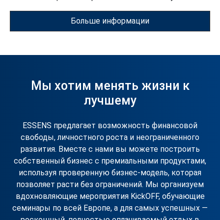
шанс получить надёжную Toyota Yaris, стильное BMW
или даже роскошный Rolls-Royce для самых успешных.
Больше информации
Достаточно расти, достигать целей, и ESSENS откроет
для вас двери к автомобилю, который подчеркнёт
ваш стиль и успех.
Мы хотим менять жизни к
лучшему
ESSENS предлагает возможность финансовой
свободы, личностного роста и неограниченного
развития. Вместе с нами вы можете построить
собственный бизнес с премиальными продуктами,
используя проверенную бизнес-модель, которая
позволяет расти без ограничений. Мы организуем
вдохновляющие мероприятия KickOFF, обучающие
семинары по всей Европе, а для самых успешных —
роскошный, полностью оплачиваемый отдых в