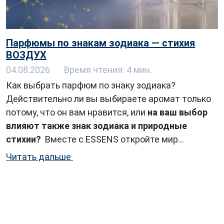
Парфюмы по знакам зодиака — стихия
ВОЗДУХ
04.08.2026
Время чтения: 4 мин.
Как выбрать парфюм по знаку зодиака?
Действительно ли вы выбираете аромат только
потому, что он вам нравится, или
на ваш выбор
влияют также знак зодиака и природные
стихии?
Вместе с ESSENS
откройте мир
ароматов для всех четырёх природных стихий. В
Читать дальше
этой статье мы расскажем о знаках с
тихии
Воздуха.
...