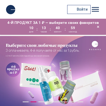
Войти
4-Й ПРОДУКТ ЗА 1 ₽ — выберите своих фаворитов
×
10
13
40
58
:
:
:
ДНЯ
ЧАСОВ
МИНУТ
СЕКУНД