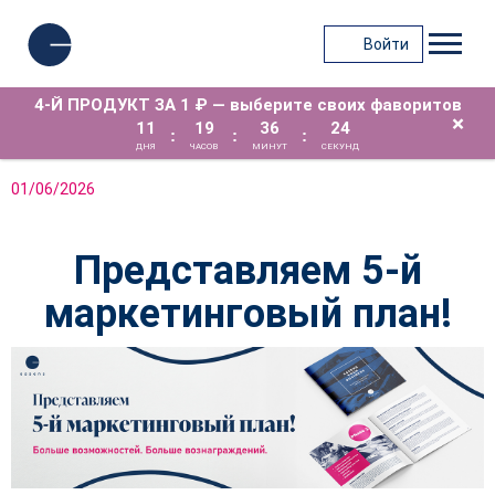
Войти
4-Й ПРОДУКТ ЗА 1 ₽ — выберите своих фаворитов
×
11
19
36
24
:
:
:
ДНЯ
ЧАСОВ
МИНУТ
СЕКУНД
01/06/2026
Представляем 5-й
маркетинговый план!