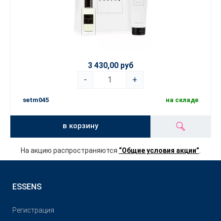
3 430,00 руб
-
+
setm045
на складе
в корзину
На акцию распространяются
“Общие условия акции”
.
ESSENS
Pегистрация