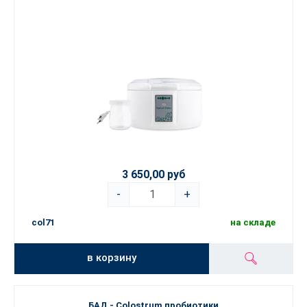
3 650,00 руб
-
+
col71
на складе
в корзину
БАД - Colostrum пробиотики