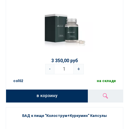
3 350,00 руб
-
+
col02
на складе
в корзину
БАД к пище "Колострум+Куркумин" Капсулы