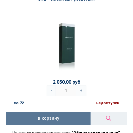
2 050,00 руб
-
+
col72
недоступен
в корзину