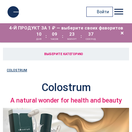
Войти
4-Й ПРОДУКТ ЗА 1 ₽ — выберите своих фаворитов
×
10
09
23
36
:
:
:
ДНЯ
ЧАСОВ
МИНУТ
СЕКУНД
ВЫБЕРИТЕ КАТЕГОРИЮ
COLOSTRUM
Colostrum
A natural wonder for health and beauty