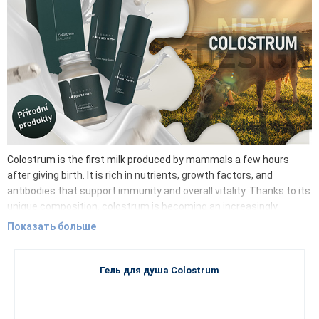
Colostrum is the first milk produced by mammals a few hours
after giving birth. It is rich in nutrients, growth factors, and
antibodies that support immunity and overall vitality. Thanks to its
unique composition, colostrum is becoming an increasingly
popular ingredient in dietary supplements and cosmetic products.
Показать больше
Its benefits extend not only to adults but also to children,
particularly in supporting their immunity and proper development.
Colostrum contains, in particular:
Гель для душа Colostrum
Immunoglobulins – ready-made antibodies
Lactoferrin – iron binding and antibacterial and antiviral