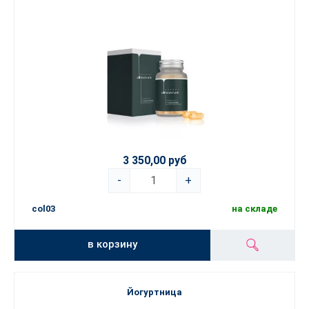
3 350,00 руб
-
+
col03
на складе
в корзину
Йогуртница