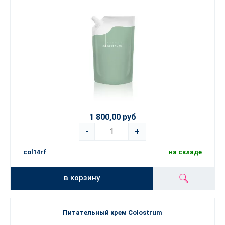
Whether in dietary supplements or cosmetic products, colostrum
has a wide range of effects that support both health and beauty.
1 800,00 руб
-
+
col14rf
на складе
в корзину
Питательный крем Colostrum