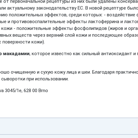
чие от первоначальной рецептуры из них были удалены консерв
ли актуальному законодательству ЕС. В новой рецептуре был
лению положительных эффектов, среди которых: - воздействие
ьные и противовоспалительные эффекты лактоферрина и лакт
 кожи - положительные эффекты фосфолипидов (жиров и орган
ивных веществ через верхний слой кожи и последующее образо
 поверхности кожи).
ло макадамии
, которое известно как сильный антиоксидант 
ошо очищенную и сухую кожу лица и шеи. Благодаря практичн
 сыворотки при использовании.
a 3045/1e, 628 00 Brno