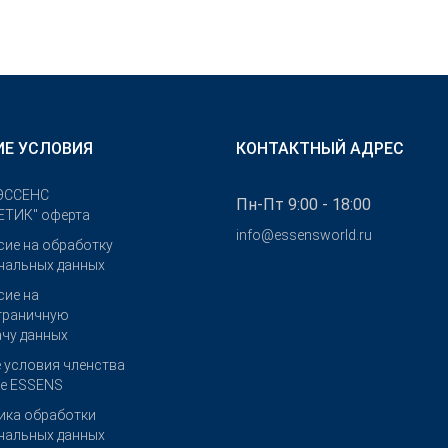
Е УСЛОВИЯ
КОНТАКТНЫЙ АДРЕС
ЭССЕНС
Пн-Пт 9:00 - 18:00
ТИК" оферта
info@essensworld.ru
сие на обработку
нальных данных
сие на
граничную
ачу данных
 условия членства
бе ESSENS
ика обработки
нальных данных