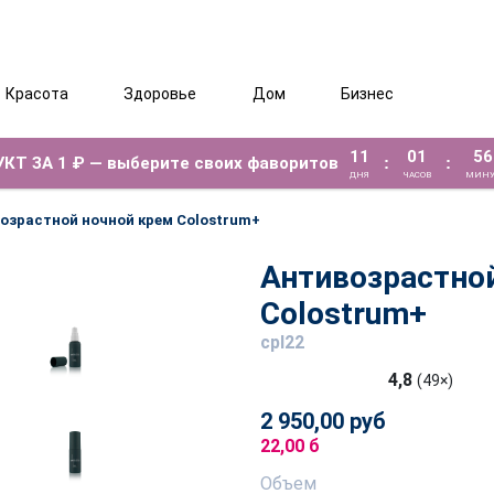
Красота
Здоровье
Дом
Бизнес
11
01
56
КТ ЗА 1 ₽ — выберите своих фаворитов
:
:
ДНЯ
ЧАСОВ
МИНУ
озрастной ночной крем Colostrum+
Антивозрастно
Colostrum+
cpl22
4,8
(49×)
2 950,00 руб
22,00 б
Объем