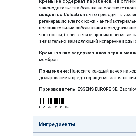
Кремы не содержат парабенов
, и в отли
законодательства больше не соответствова
вещества Colostrum
, что приводит к уси
регенерацию клеток кожи - антибактериал
воспалительные заболевания и раздражение
частности, более легкое проникновение акт
значительно замедляющий испарение воды с
Кремы также содержат алоэ вера и мас
мембран.
Применение:
Наносите каждый вечер на хор
дозирование и предотвращение загрязнения
Производитель:
ESSENS EUROPE SE, Zaoralov
8595603585068
Ингредиенты