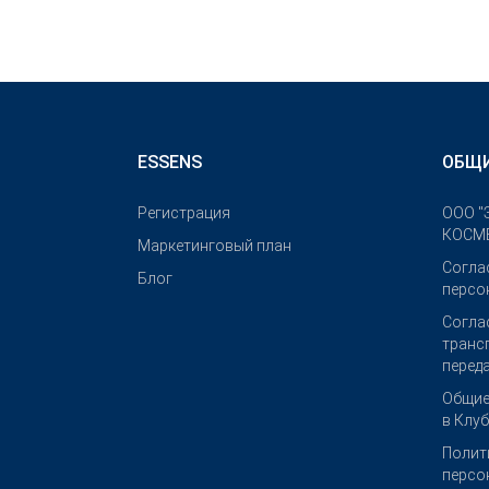
ESSENS
ОБЩИ
Pегистрация
OOO "
КОСМЕ
Маркетинговый план
Согла
Блог
персо
Согла
транс
перед
Общие
в Клу
Полит
персо