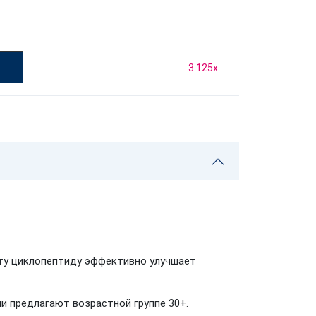
у
3 125
x
нту циклопептиду эффективно улучшает
и предлагают возрастной группе 30+.