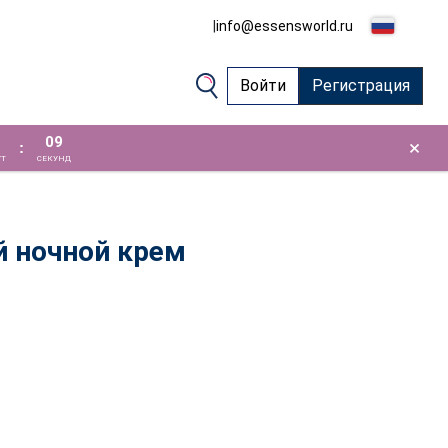
|
info@essensworld.ru
Войти
Регистрация
08
×
:
Т
СЕКУНД
й ночной крем