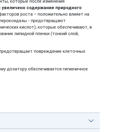
анты, которые после изменения
о
увеличено содержание природного
 факторов роста – положительно влияет на
опероксидазы - предотвращают
ических кислот), которые обеспечивают, в
вание липидной пленки (тонкий слой,
и предотвращает повреждение клеточных
ому дозатору обеспечивается гигиеничное