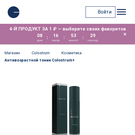
Войти
4-Й ПРОДУКТ ЗА 1 ₽ — выберите своих фаворитов
×
08
16
53
29
:
:
:
ДНЯ
ЧАСОВ
МИНУТ
СЕКУНД
Магазин
Colostrum
Косметика
Антивозрастной тоник Colostrum+