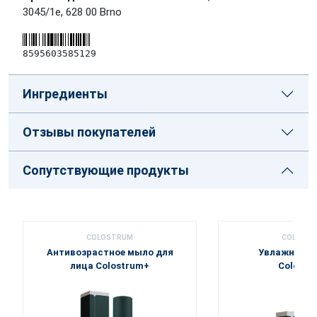
3045/1e, 628 00 Brno
8595603585129
Ингредиенты
Отзывы покупателей
Сопутствующие продукты
COLOSTRUM
COLOST
Антивозрастное мыло для
Увлажняющи
лица Colostrum+
Colostr