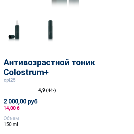
Антивозрастной тоник
Colostrum+
cpl25
4,9
(44×)
2 000,00 руб
14,00 б
Объем
150 ml