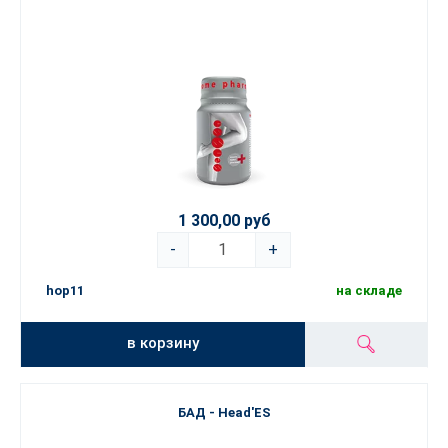
1 300,00 руб
-
+
hop11
на складе
в корзину
БАД - Head'ES