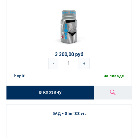
3 300,00 руб
-
+
hop01
на складе
в корзину
БАД - Slim'SS vit