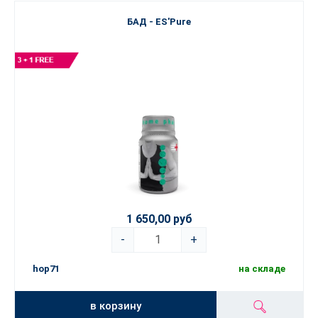
БАД - ES'Pure
1 650,00 руб
-
+
hop71
на складе
в корзину