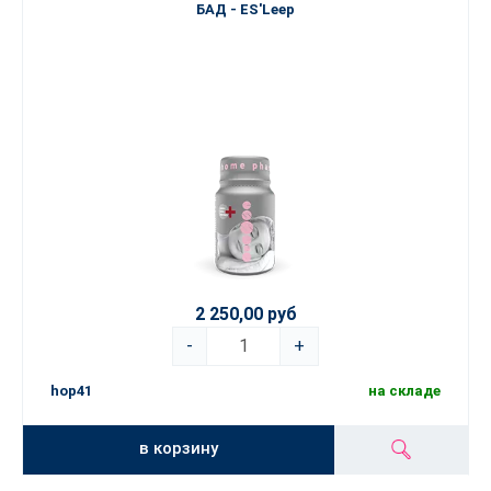
БАД - ES'Leep
2 250,00 руб
-
+
hop41
на складе
в корзину