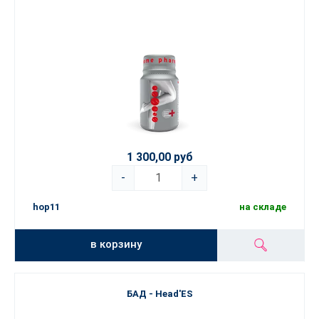
1 300,00 руб
-
+
hop11
на складе
в корзину
БАД - Head'ES