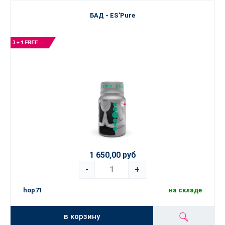
БАД - ES'Pure
1 650,00 руб
-
+
hop71
на складе
в корзину