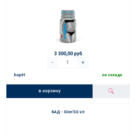
3 300,00 руб
-
+
hop01
на складе
в корзину
БАД - Slim'SS vit