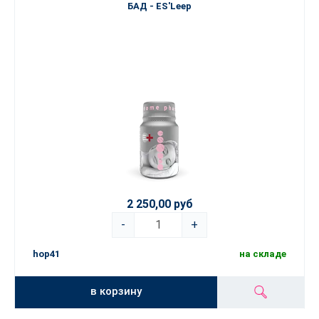
БАД - ES'Leep
2 250,00 руб
-
+
hop41
на складе
в корзину