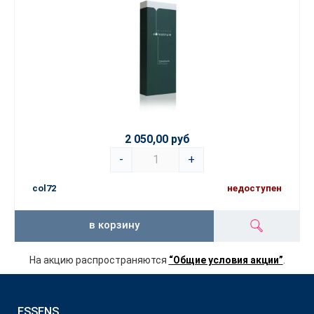
2 050,00 руб
-
+
col72
недоступен
в корзину
На акцию распространяются
“Общие условия акции”
.
ESSENS