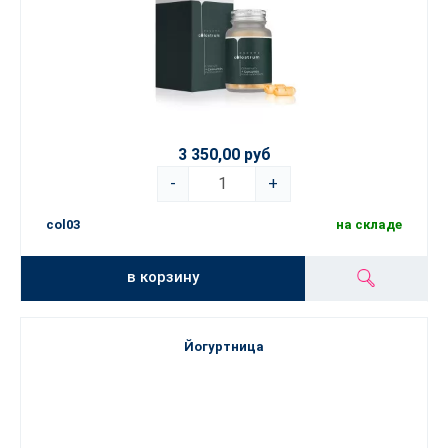
3 350,00 руб
-
+
col03
на складе
в корзину
Йогуртница