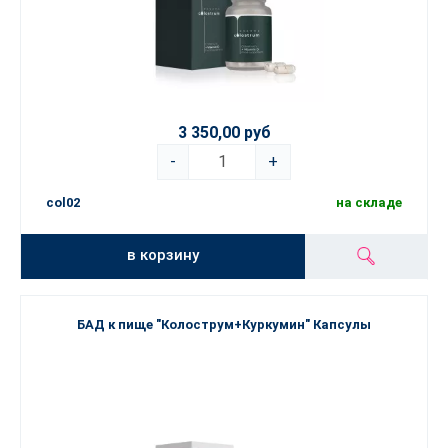
3 350,00 руб
-
+
col02
на складе
в корзину
БАД к пище "Колострум+Куркумин" Капсулы