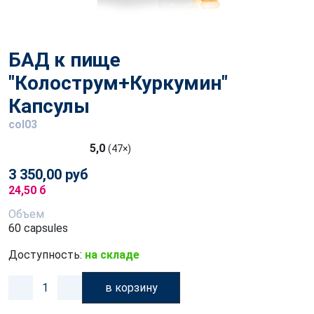
БАД к пище
"Колострум+Куркумин"
Капсулы
col03
5,0
(47×)
3 350,00 руб
24,50 б
Объем
60 capsules
Доступность:
на складе
в корзину