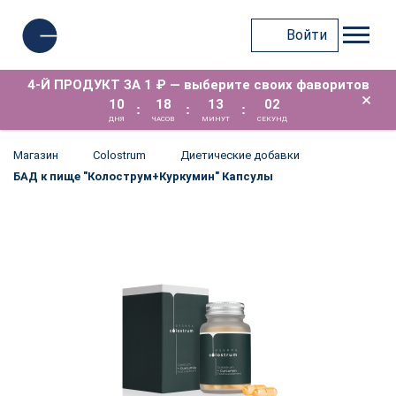
Войти
4-Й ПРОДУКТ ЗА 1 ₽ — выберите своих фаворитов
×
10
18
13
01
:
:
:
ДНЯ
ЧАСОВ
МИНУТ
СЕКУНД
Магазин
Colostrum
Диетические добавки
БАД к пище "Колострум+Куркумин" Капсулы