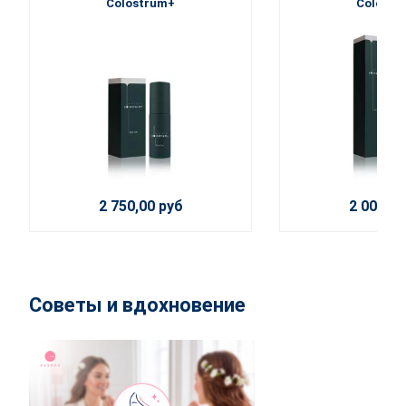
Colostrum+
Colostr
2 750,00 руб
2 000,00
Советы и вдохновение