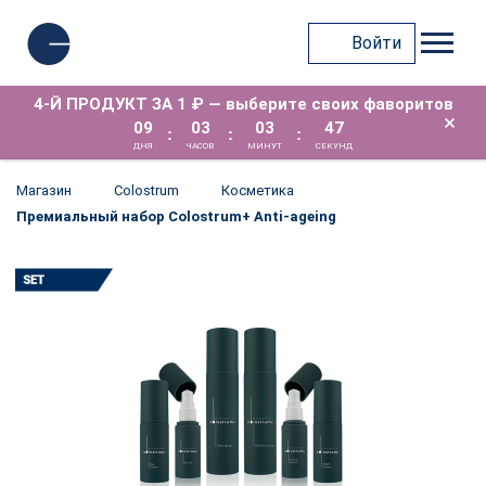
Войти
4-Й ПРОДУКТ ЗА 1 ₽ — выберите своих фаворитов
×
09
03
03
47
:
:
:
ДНЯ
ЧАСОВ
МИНУТ
СЕКУНД
Магазин
Colostrum
Косметика
Премиальный набор Colostrum+ Anti-ageing