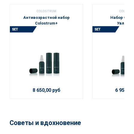
COLOSTRUM
COLOST
Антивозрастной набор
Набор Colo
Colostrum+
Увлажне
8 650,00 руб
6 950,00
Советы и вдохновение