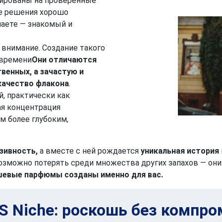
ированы на проверенные
е решения хорошо
знаете — знакомый и
 внимание. Создание такого
 времени
Они отличаются
венных, а зачастую и
качество флакона
.
, практически как
ая концентрация
м более глубоким,
зивность,
а вместе с ней рождается
уникальная история
зможно потерять среди множества других запахов — они
шевые парфюмы созданы именно для вас.
S Niche: роскошь без компро