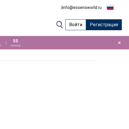
|
info@essensworld.ru
Войти
Регистрация
54
×
:
Т
СЕКУНД