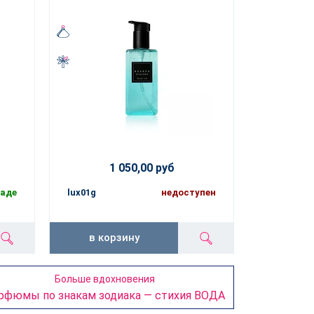
1 050,00 руб
ладе
lux01g
недоступен
в корзину
Больше вдохновения
рфюмы по знакам зодиака — стихия ВОДА