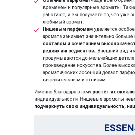
Обычные парфюмы
чаще всего ориент
временем и популярные ароматы. Таки
работают, и вы получаете то, что уже 
любимый аромат.
Нишевым парфюмам
уделяется особое
аромата занимает значительно больше
составом и сочетанием высококачест
редких ингредиентов.
. Внешний вид и
продумываются до мельчайших деталей
произведение искусства. Более высок
ароматических эссенций делает парфю
выразительным и стойким.
Именно благодаря этому
растёт их эксклю
индивидуальности. Нишевые ароматы нево
подчеркнуть свою индивидуальность, ни
ESSEN