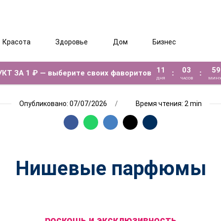
Красота
Здоровье
Дом
Бизнес
11
03
59
КТ ЗА 1 ₽ — выберите своих фаворитов
:
:
ДНЯ
ЧАСОВ
МИНУ
Опубликовано: 07/07/2026
Время чтения: 2 min
Нишевые парфюмы
роскошь и эксклюзивность