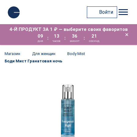
Войти
4-Й ПРОДУКТ ЗА 1 ₽ — выберите своих фаворитов
×
09
13
36
21
:
:
:
ДНЯ
ЧАСОВ
МИНУТ
СЕКУНД
Магазин
Для женщин
Body Mist
Боди Мист Гранатовая ночь