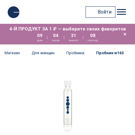
Войти
4-Й ПРОДУКТ ЗА 1 ₽ — выберите своих фаворитов
×
09
04
31
08
:
:
:
ДНЯ
ЧАСОВ
МИНУТ
СЕКУНД
Магазин
Для женщин
Пробники
Пробник w163