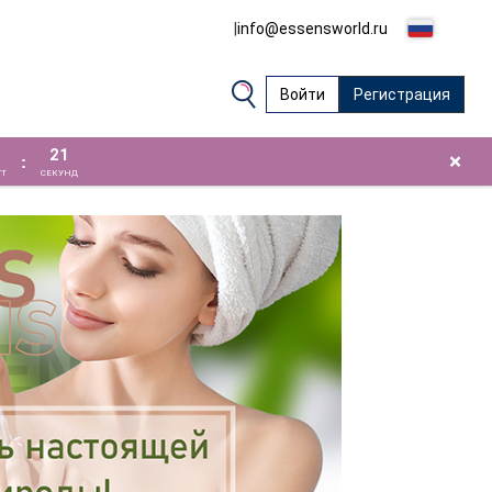
|
info@essensworld.ru
Войти
Регистрация
20
×
:
Т
СЕКУНД