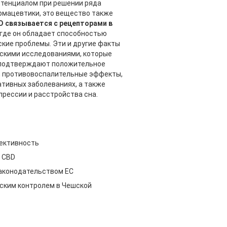
тенциалом при решении ряда
рмацевтики, это вещество также
D связывается с рецепторами в
, где он обладает способностью
кие проблемы. Эти и другие факты
скими исследованиями, которые
 подтверждают положительное
, противовоспалительные эффекты,
тивных заболеваниях, а также
рессии и расстройства сна.
ективность
я CBD
законодательством ЕС
ским контролем в Чешской