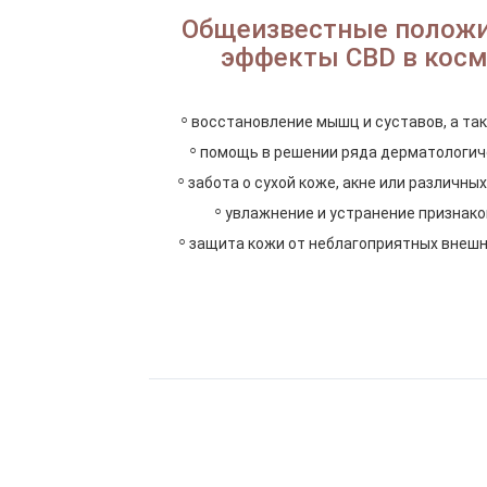
Общеизвестные полож
эффекты CBD в кос
◦
восстановление мышц и суставов, а та
◦
помощь в решении ряда дерматологич
◦
забота о сухой коже, акне или различны
◦
увлажнение и устранение признако
◦
защита кожи от неблагоприятных внешн