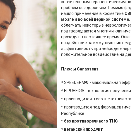
значительным терапевтическим по
проблем со здоровьем. Помимо фа
нашло применение в косметике.
CB
мозге и во всей нервной системе
облегчать некоторые неврологичес
подтверждаются многими клиниче
проходят в настоящее время. Они
воздействие на иммунную систему
эффективность при нейродегенера
положительное воздействие на деп
Плюсы Canassens
◦
SPEEDERM® - максимальная эфф
◦
HIPUHED® - технология получени
◦
производится в соответствии с 
◦
производится под фармацевтиче
Республике
◦
без противоречивого THC
◦
веганский продукт