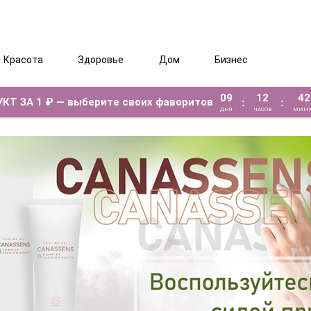
Красота
Здоровье
Дом
Бизнес
09
12
42
КТ ЗА 1 ₽ — выберите своих фаворитов
:
:
ДНЯ
ЧАСОВ
МИНУ