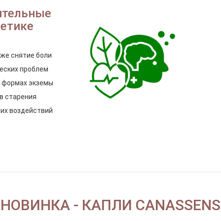
ительные
метике
кже снятие боли
еских проблем
х формах экземы
в старения
их воздействий
НОВИНКА - КАПЛИ CANASSENS