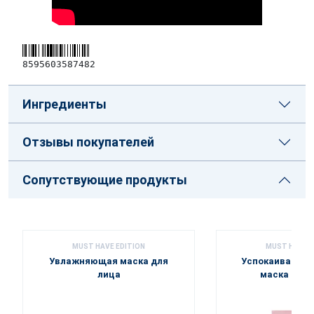
8595603587482
Ингредиенты
Отзывы покупателей
Сопутствующие продукты
MUST HAVE EDITION
MUST HAVE E
Увлажняющая маска для
Успокаивающая
лица
маска с ал