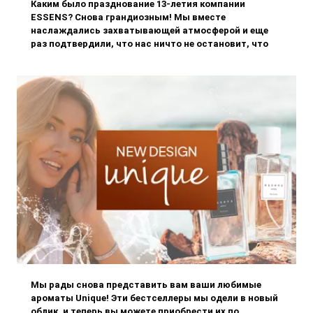
Каким было празднование 13-летия компании
ESSENS? Снова грандиозным! Мы вместе
наслаждались захватывающей атмосферой и еще
раз подтвердили, что нас ничто не остановит, что
вместе мы преодолеем любое препятствие и сможем
насладиться каждым ценным моментом.
Мы рады снова представить вам ваши любимые
ароматы Unique! Эти бестселлеры мы одели в новый
облик, и теперь вы можете приобрести их по