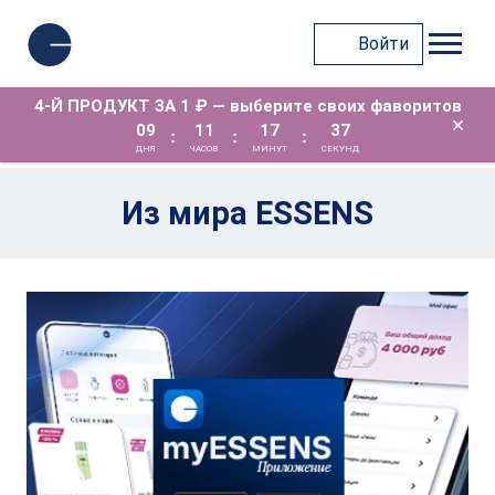
Войти
4-Й ПРОДУКТ ЗА 1 ₽ — выберите своих фаворитов
×
09
11
17
36
:
:
:
ДНЯ
ЧАСОВ
МИНУТ
СЕКУНД
Из мира ESSENS