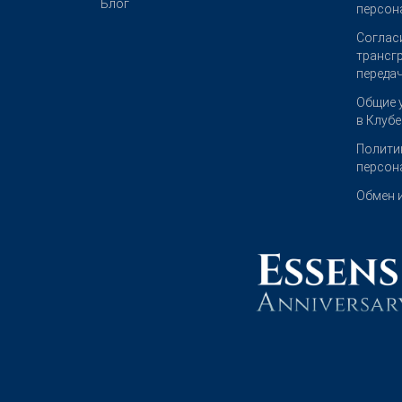
Блог
персон
Соглас
трансг
переда
Общие 
в Клуб
Полити
персон
Обмен 