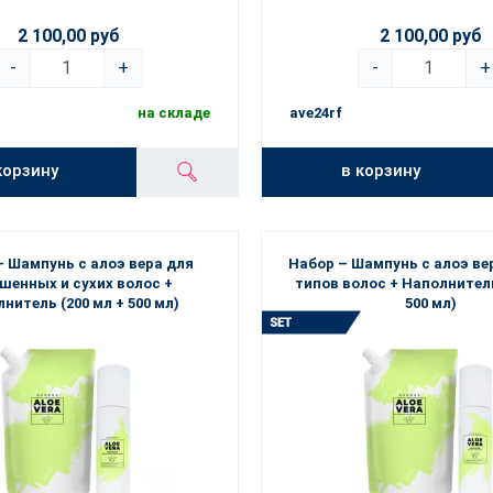
2 100,00 руб
2 100,00 руб
-
+
-
+
на складе
ave24rf
корзину
в корзину
– Шампунь с алоэ вера для
Набор – Шампунь с алоэ ве
шенных и сухих волос +
типов волос + Наполнитель
нитель (200 мл + 500 мл)
500 мл)