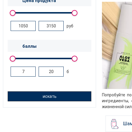
Цена продукта
руб
баллы
б
Попробуйте по
искать
ингредиенты,
жизненной сил
Шам