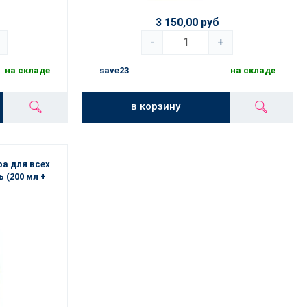
3 150,00 руб
-
+
на складе
save23
на складе
в корзину
ра для всех
 (200 мл +