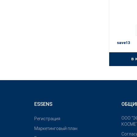
save13
в 
ESSENS
ОБЩИ
OOO "Э
Pегистрация
КОСМЕТ
Маркетинговый план
Соглас