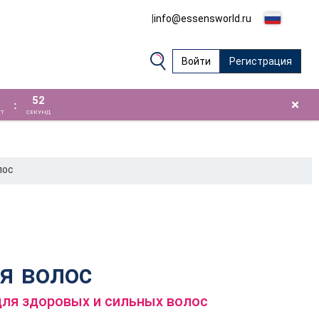
|
info@essensworld.ru
Войти
Регистрация
51
×
:
Т
СЕКУНД
ЛОС
я волос
ля здоровых и сильных волос