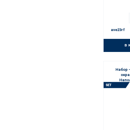
ave23rf
в 
Набор 
окра
Напол