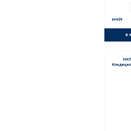
ave24
в 
НАП
Кондицио