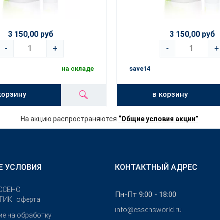
3 150,00 руб
3 150,00 руб
-
+
-
+
на складе
save14
корзину
в корзину
На акцию распространяются
“Общие условия акции”
.
Е УСЛОВИЯ
КОНТАКТНЫЙ АДРЕС
ССЕНС
Пн-Пт 9:00 - 18:00
ИК" оферта
info@essensworld.ru
ие на обработку