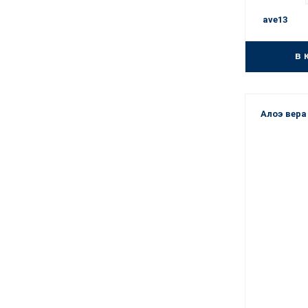
ave13
в 
Алоэ вера