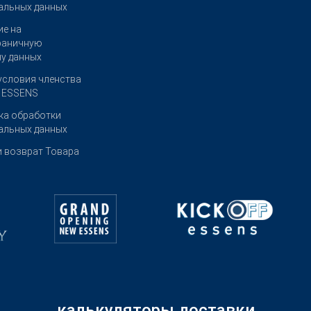
альных данных
ие на
раничную
чу данных
условия членства
е ESSENS
ка обработки
альных данных
и возврат Товара
калькуляторы доставки