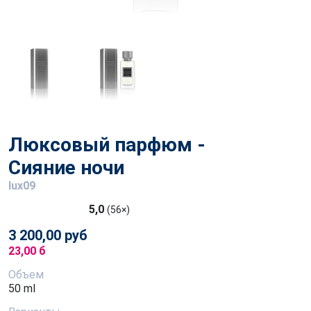
Люксовый парфюм -
Сияние ночи
lux09
5,0
(56×)
3 200,00 руб
23,00 б
Объем
50 ml