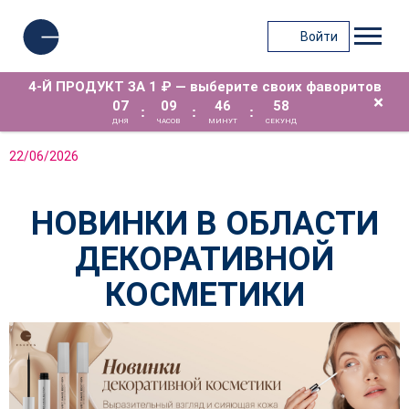
Войти
4-Й ПРОДУКТ ЗА 1 ₽ — выберите своих фаворитов
×
07
09
46
57
:
:
:
ДНЯ
ЧАСОВ
МИНУТ
СЕКУНД
22/06/2026
НОВИНКИ В ОБЛАСТИ
ДЕКОРАТИВНОЙ
КОСМЕТИКИ