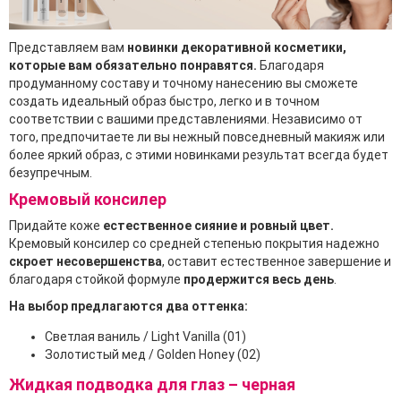
Представляем вам
новинки декоративной косметики,
которые вам обязательно понравятся.
Благодаря
продуманному составу и точному нанесению вы сможете
создать идеальный образ быстро, легко и в точном
соответствии с вашими представлениями. Независимо от
того, предпочитаете ли вы нежный повседневный макияж или
более яркий образ, с этими новинками результат всегда будет
безупречным.
Кремовый консилер
Придайте коже
естественное сияние и ровный цвет.
Кремовый консилер со средней степенью покрытия надежно
скроет несовершенства
, оставит естественное завершение и
благодаря стойкой формуле
продержится весь день
.
На выбор предлагаются два оттенка:
Светлая ваниль / Light Vanilla (01)
Золотистый мед / Golden Honey (02)
Жидкая подводка для глаз – черная