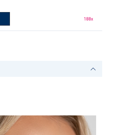
у
188
x