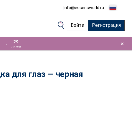
|
info@essensworld.ru
Войти
Регистрация
28
×
:
Т
СЕКУНД
а для глаз — черная