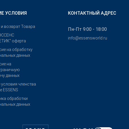
Е УСЛОВИЯ
КОНТАКТНЫЙ АДРЕС
 и возврат Товара
Пн-Пт 9:00 - 18:00
ЭССЕНС
info@essensworld.ru
ТИК" оферта
сие на обработку
нальных данных
сие на
граничную
ачу данных
 условия членства
бе ESSENS
ика обработки
нальных данных