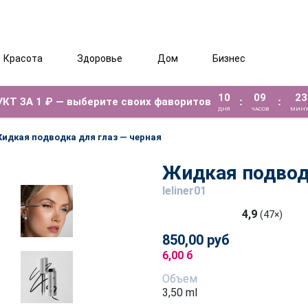
Красота
Здоровье
Дом
Бизнес
10
09
23
КТ ЗА 1 ₽ — выберите своих фаворитов
:
:
ДНЯ
ЧАСОВ
МИНУ
идкая подводка для глаз — черная
Жидкая подводк
leliner01
4,9
(47×)
850,00 руб
6,00 б
Объем
3,50 ml