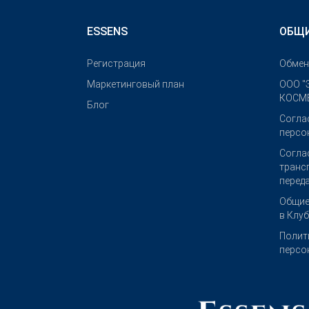
ESSENS
ОБЩИ
Pегистрация
Обмен
Маркетинговый план
OOO "
КОСМЕ
Блог
Согла
персо
Согла
транс
перед
Общие
в Клу
Полит
персо