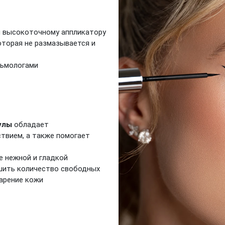
 высокоточному аппликатору
которая не размазывается и
льмологами
улы
обладает
твием, а также помогает
е нежной и гладкой
шить количество свободных
арение кожи