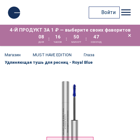
Войти
4-Й ПРОДУКТ ЗА 1 ₽ — выберите своих фаворитов
×
08
16
50
47
:
:
:
ДНЯ
ЧАСОВ
МИНУТ
СЕКУНД
Магазин
MUST HAVE EDITION
Глаза
Удлиняющая тушь для ресниц - Royal Blue