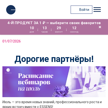
Войти
4-Й ПРОДУКТ ЗА 1 ₽ — выберите своих фаворитов
×
10
13
29
12
:
:
:
ДНЯ
ЧАСОВ
МИНУТ
СЕКУНД
01/07/2026
Дорогие партнёры!
Июль — это время новых знаний, профессионального роста и
ярких встреч вместе с ESSENS!