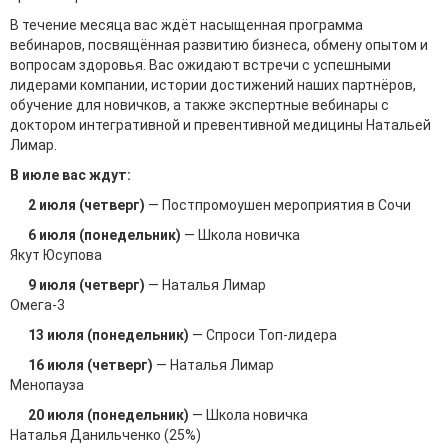
В течение месяца вас ждёт насыщенная программа
вебинаров, посвящённая развитию бизнеса, обмену опытом и
вопросам здоровья. Вас ожидают встречи с успешными
лидерами компании, истории достижений наших партнёров,
обучение для новичков, а также экспертные вебинары с
доктором интегративной и превентивной медицины Натальей
Лимар.
В июле вас ждут:
2 июля (четверг)
— Постпромоушен мероприятия в Сочи
6 июля (понедельник)
— Школа новичка
Якут Юсупова
9 июля (четверг)
— Наталья Лимар
Омега-3
13 июля (понедельник)
— Спроси Топ-лидера
16 июля (четверг)
— Наталья Лимар
Менопауза
20 июля (понедельник)
— Школа новичка
Наталья Данильченко (25%)