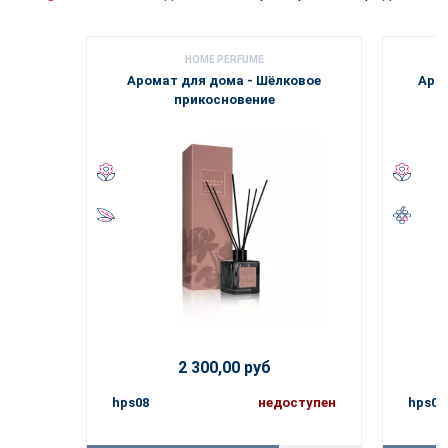
HOME PERFUME
Аромат для дома - Шёлковое
Аром
прикосновение
2 300,00 руб
hps08
недоступен
hps09