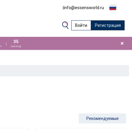
|
info@essensworld.ru
Войти
Регистрация
35
×
:
Т
СЕКУНД
Рекомендуемые