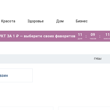
Красота
Здоровье
Дом
Бизнес
11
09
11
КТ ЗА 1 ₽ — выберите своих фаворитов
:
:
ДНЯ
ЧАСОВ
МИНУ
ГУБЫ
азин