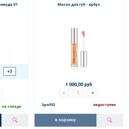
помада 07
Масло для губ - арбуз
+3
1 000,00 руб
-
+
lipoil02
недоступен
на складе
в корзину