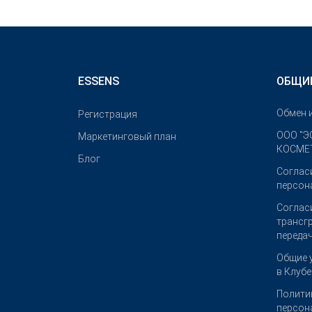
ESSENS
ОБЩИ
Обмен 
Pегистрация
OOO "Э
Маркетинговый план
КОСМЕТ
Блог
Соглас
персон
Соглас
трансг
переда
Общие 
в Клуб
Полити
персон