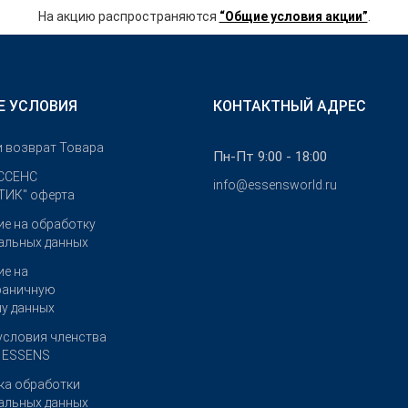
На акцию распространяются
“Общие условия акции”
.
Е УСЛОВИЯ
КОНТАКТНЫЙ АДРЕС
и возврат Товара
Пн-Пт 9:00 - 18:00
ССЕНС
info@essensworld.ru
ИК" оферта
ие на обработку
альных данных
ие на
раничную
чу данных
условия членства
е ESSENS
ка обработки
альных данных