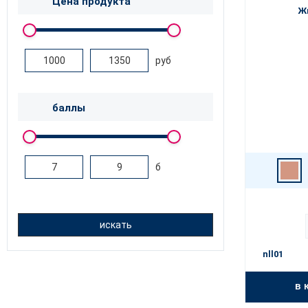
Цена продукта
Ж
руб
баллы
б
искать
nll01
в 