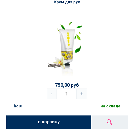
Kрем для рук
750,00 руб
-
+
hc01
на складе
в корзину