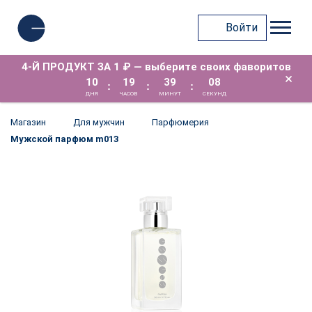
Войти
4-Й ПРОДУКТ ЗА 1 ₽ — выберите своих фаворитов
×
10
19
39
08
:
:
:
ДНЯ
ЧАСОВ
МИНУТ
СЕКУНД
Магазин
Для мужчин
Парфюмерия
Мужской парфюм m013