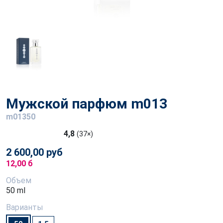
Мужской парфюм m013
m01350
4,8
(37×)
2 600,00 руб
12,00 б
Объем
50 ml
Варианты