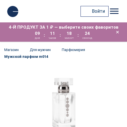
Войти
4-Й ПРОДУКТ ЗА 1 ₽ — выберите своих фаворитов
×
09
11
18
24
:
:
:
ДНЯ
ЧАСОВ
МИНУТ
СЕКУНД
Магазин
Для мужчин
Парфюмерия
Мужской парфюм m014