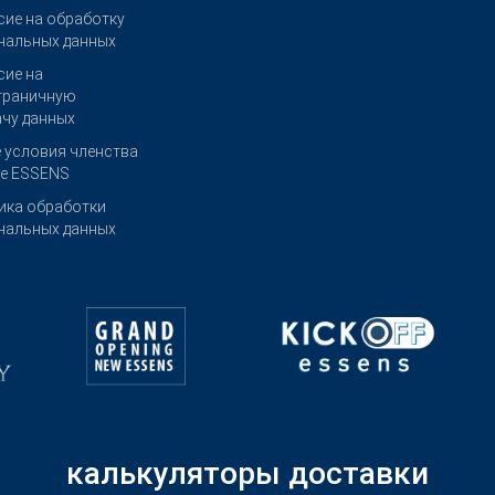
сие на обработку
нальных данных
сие на
граничную
ачу данных
 условия членства
бе ESSENS
ика обработки
нальных данных
калькуляторы доставки