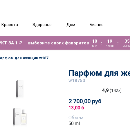
Красота
Здоровье
Дом
Бизнес
10
19
35
КТ ЗА 1 ₽ — выберите своих фаворитов
:
:
ДНЯ
ЧАСОВ
МИНУ
арфюм для женщин w187
Парфюм для ж
w18750
4,9
(142×)
2 700,00 руб
13,00 б
Объем
50 ml