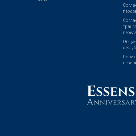
Согла
персо
Согла
транс
перед
Общие
в Клу
Полит
персо