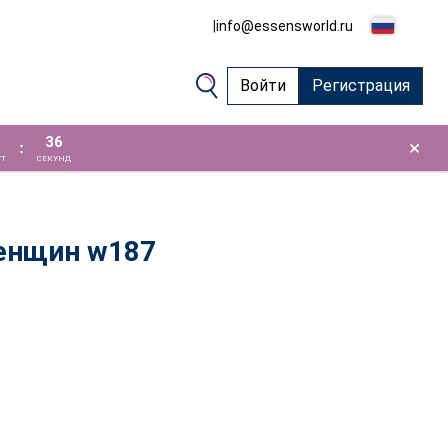
|
info@essensworld.ru
Войти
Регистрация
36
×
:
Т
СЕКУНД
енщин w187