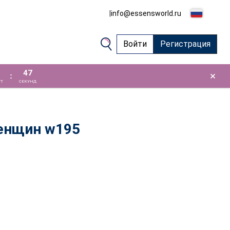
|
info@essensworld.ru
Войти
Регистрация
46
×
:
Т
СЕКУНД
енщин w195