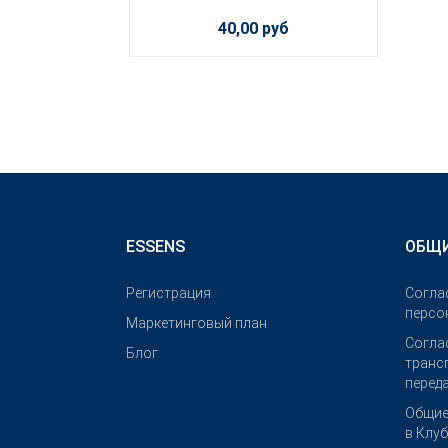
40,00 руб
ESSENS
ОБЩИ
Pегистрация
Согла
персо
Маркетинговый план
Согла
Блог
транс
перед
Общие
в Клу