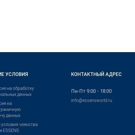
Е УСЛОВИЯ
КОНТАКТНЫЙ АДРЕС
сие на обработку
Пн-Пт 9:00 - 18:00
нальных данных
info@essensworld.ru
сие на
граничную
ачу данных
 условия членства
бе ESSENS