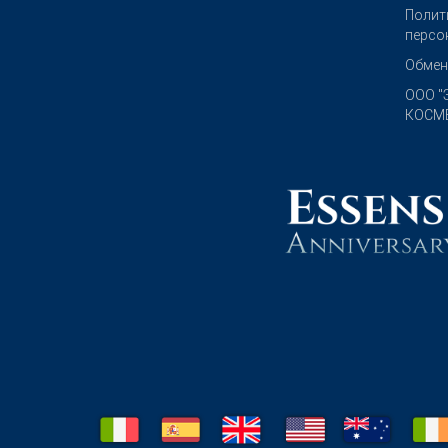
Полит
персо
Обмен
OOO "
КОСМЕ