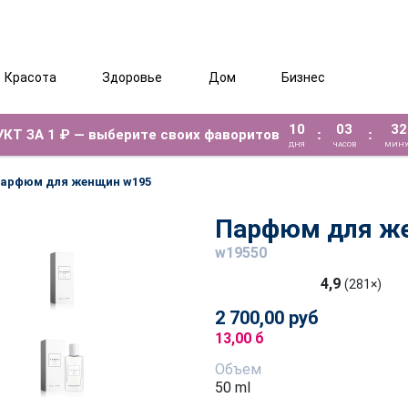
Красота
Здоровье
Дом
Бизнес
10
03
32
КТ ЗА 1 ₽ — выберите своих фаворитов
:
:
ДНЯ
ЧАСОВ
МИНУ
арфюм для женщин w195
Парфюм для ж
w19550
4,9
(281×)
2 700,00 руб
13,00 б
Объем
50 ml