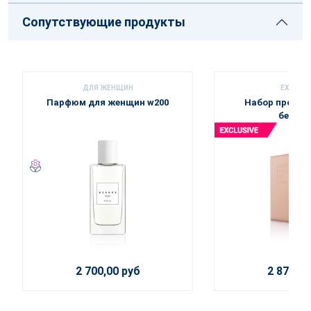
Сопутствующие продукты
ДЛЯ ЖЕНЩИН
EXCLUSI
Парфюм для женщин w200
Набор пробник
бежев
2 700,00 руб
2 875,00