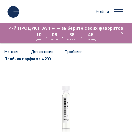
Войти
4-Й ПРОДУКТ ЗА 1 ₽ — выберите своих фаворитов
×
10
08
38
45
:
:
:
ДНЯ
ЧАСОВ
МИНУТ
СЕКУНД
Магазин
Для женщин
Пробники
Пробник парфюма w200