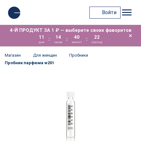
Войти
4-Й ПРОДУКТ ЗА 1 ₽ — выберите своих фаворитов
×
11
14
40
21
:
:
:
ДНЯ
ЧАСОВ
МИНУТ
СЕКУНД
Магазин
Для женщин
Пробники
Пробник парфюма w201