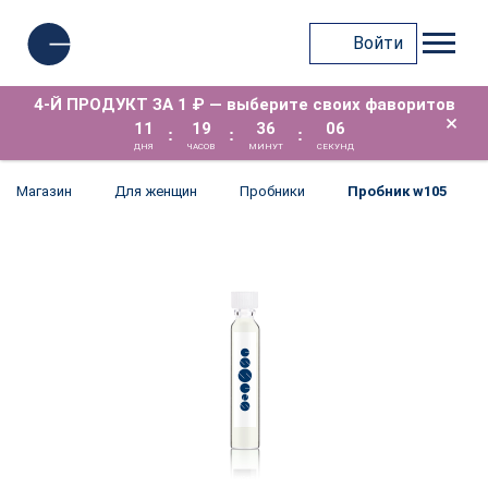
Войти
4-Й ПРОДУКТ ЗА 1 ₽ — выберите своих фаворитов
×
11
19
36
06
:
:
:
ДНЯ
ЧАСОВ
МИНУТ
СЕКУНД
Магазин
Для женщин
Пробники
Пробник w105