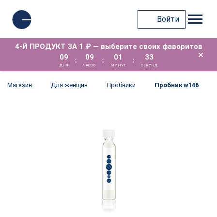
Войти
4-Й ПРОДУКТ ЗА 1 ₽ — выберите своих фаворитов
×
09
09
01
32
:
:
:
ДНЯ
ЧАСОВ
МИНУТ
СЕКУНД
Магазин
Для женщин
Пробники
Пробник w146