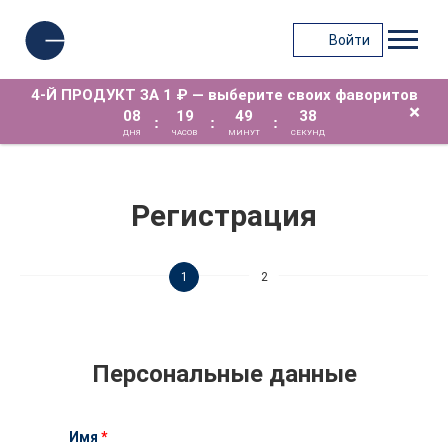
Войти
4-Й ПРОДУКТ ЗА 1 ₽ — выберите своих фаворитов
×
08
19
49
38
:
:
:
ДНЯ
ЧАСОВ
МИНУТ
СЕКУНД
Регистрация
1
2
Персональные данные
Имя
*