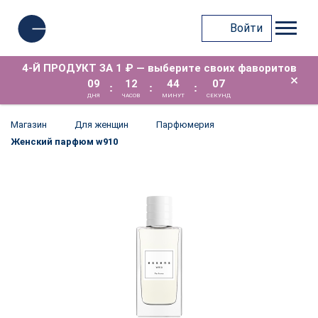
Войти
4-Й ПРОДУКТ ЗА 1 ₽ — выберите своих фаворитов
×
09
12
44
06
:
:
:
ДНЯ
ЧАСОВ
МИНУТ
СЕКУНД
Магазин
Для женщин
Парфюмерия
Женский парфюм w910