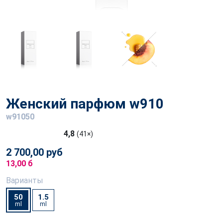
Женский парфюм w910
w91050
4,8
(41×)
2 700,00 руб
13,00 б
Варианты
50
1.5
ml
ml