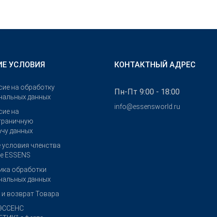
Е УСЛОВИЯ
КОНТАКТНЫЙ АДРЕС
сие на обработку
Пн-Пт 9:00 - 18:00
нальных данных
info@essensworld.ru
сие на
граничную
ачу данных
 условия членства
бе ESSENS
ика обработки
нальных данных
 и возврат Товара
ЭССЕНС