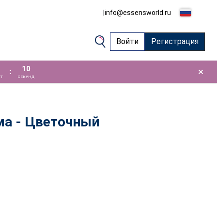
|
info@essensworld.ru
Войти
Регистрация
09
×
:
Т
СЕКУНД
ма - Цветочный