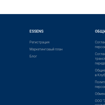
ESSENS
ОБЩИ
Pегистрация
Согла
персо
Маркетинговый план
Согла
Блог
транс
перед
Общие
в Клу
Полит
персо
Обмен
OOO "