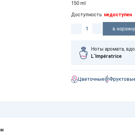
150 ml
Доступность:
недоступен
в корзин
Ноты аромата, вд
L`Impératrice
Цветочные
Фруктовы
зн