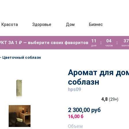
Красота
Здоровье
Дом
Бизнес
11
04
37
КТ ЗА 1 ₽ — выберите своих фаворитов
:
:
ДНЯ
ЧАСОВ
МИНУ
- Цветочный соблазн
Аромат для до
соблазн
hps09
4,8
(29×)
2 300,00 руб
16,00 б
Объем