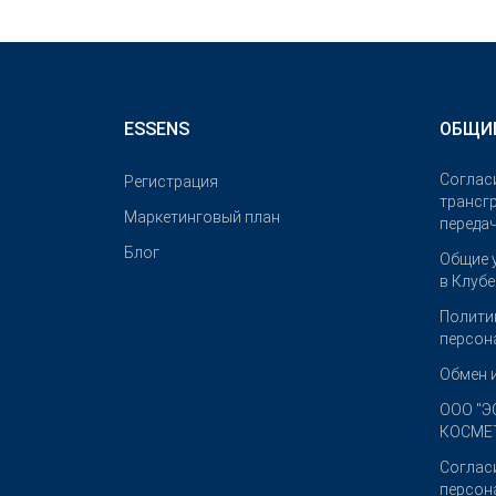
ESSENS
ОБЩИ
Соглас
Pегистрация
трансг
Маркетинговый план
переда
Блог
Общие 
в Клуб
Полити
персон
Обмен 
OOO "Э
КОСМЕТ
Соглас
персон