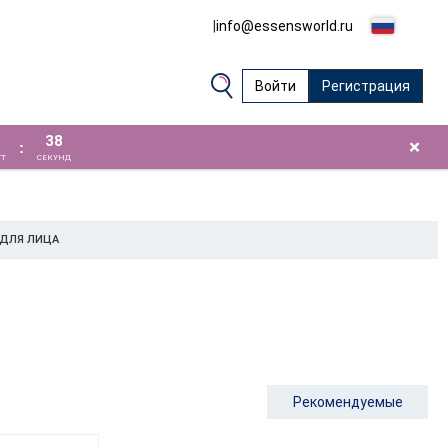
|
info@essensworld.ru
Войти
Регистрация
37
×
:
Т
СЕКУНД
ДЛЯ ЛИЦА
Рекомендуемые