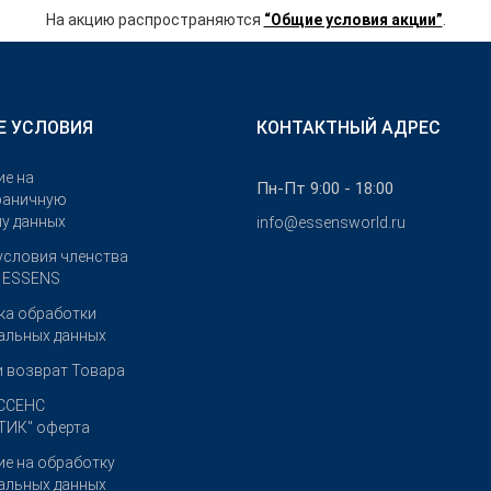
На акцию распространяются
“Общие условия акции”
.
Е УСЛОВИЯ
КОНТАКТНЫЙ АДРЕС
ие на
Пн-Пт 9:00 - 18:00
раничную
чу данных
info@essensworld.ru
условия членства
е ESSENS
ка обработки
альных данных
и возврат Товара
ССЕНС
ИК" оферта
ие на обработку
альных данных