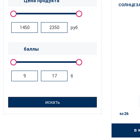
Цена продукта
СОЛНЦЕЗ
руб
баллы
б
искать
sc26
в 