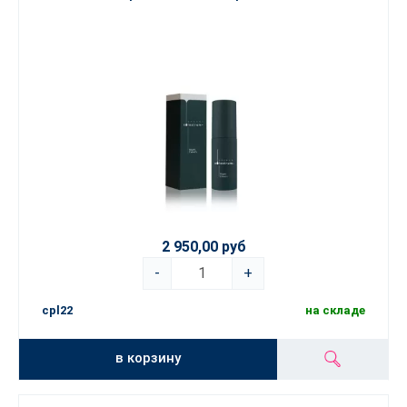
2 950,00 руб
-
+
cpl22
на складе
в корзину