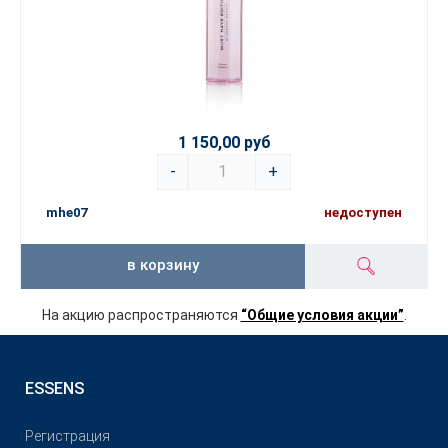
1 150,00 руб
-
+
mhe07
недоступен
в корзину
На акцию распространяются
“Общие условия акции”
.
ESSENS
Pегистрация