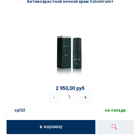
Антивозрастной ночной крем Colostrum+
2 950,00 руб
-
+
cpl22
на складе
в корзину